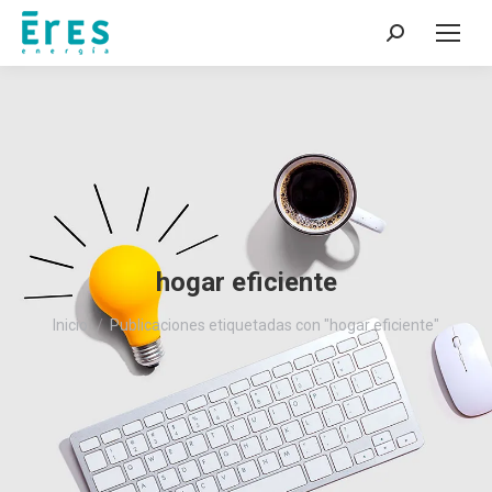
Buscar:
hogar eficiente
Estás aquí:
Inicio
Publicaciones etiquetadas con "hogar eficiente"