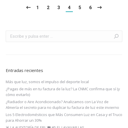
1
2
3
4
5
6
Buscar:
Entradas recientes
Más que luz, somos el impulso del deporte local
¿Pagas de más en tu factura de la luz? La CNMC confirma que sí (y
cómo evitarlo)
¿Radiador o Aire Acondicionado? Analizamos con La Voz de
Almería el secreto para no duplicar tu factura de luz este invierno
Los 5 Electrodomésticos que Más Consumen Luz en Casa y el Truco
para Ahorrar un 30%
🚨 LA AUDITORÍA DE ERI: 🍽️ #5 EL LAVAVAJILLAS