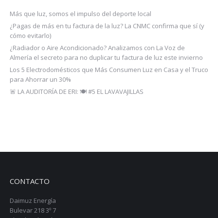
Más que luz, somos el impulso del deporte local
¿Pagas de más en tu factura de la luz? La CNMC confirma que sí (y
cómo evitarlo)
¿Radiador o Aire Acondicionado? Analizamos con La Voz de
Almería el secreto para no duplicar tu factura de luz este invierno
Los 5 Electrodomésticos que Más Consumen Luz en Casa y el Truco
para Ahorrar un 30%
🚨 LA AUDITORÍA DE ERI: 🍽️ #5 EL LAVAVAJILLAS
CONTACTO
Daimuz Energía
Bulevar 218 3º 7