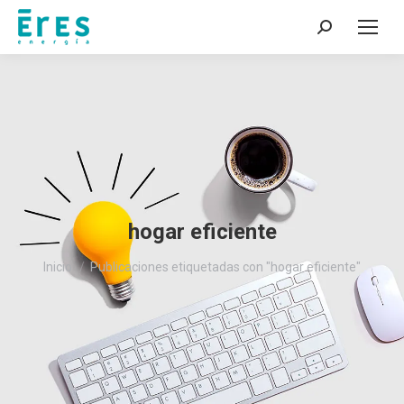
Buscar:
hogar eficiente
Estás aquí:
Inicio
Publicaciones etiquetadas con "hogar eficiente"