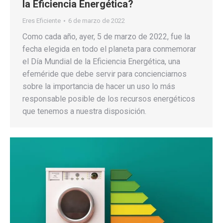
la Eficiencia Energética?
Eres Eficiente
6 de marzo de 2022
Como cada año, ayer, 5 de marzo de 2022, fue la
fecha elegida en todo el planeta para conmemorar
el Día Mundial de la Eficiencia Energética, una
efeméride que debe servir para concienciarnos
sobre la importancia de hacer un uso lo más
responsable posible de los recursos energéticos
que tenemos a nuestra disposición.