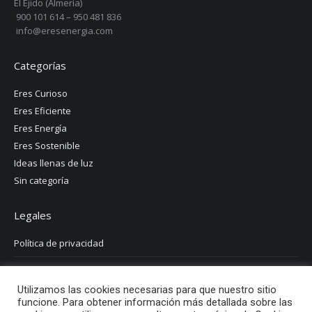
El Ejido (Almería)
900 101 614 – 950 481 836
info@eresenergia.com
Categorías
Eres Curioso
Eres Eficiente
Eres Energía
Eres Sostenible
Ideas llenas de luz
Sin categoría
Legales
Política de privacidad
Aviso legal
Utilizamos las cookies necesarias para que nuestro sitio
Política de cookies
funcione. Para obtener información más detallada sobre las