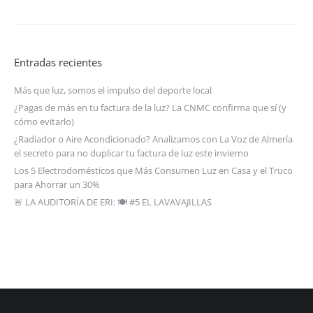
Entradas recientes
Más que luz, somos el impulso del deporte local
¿Pagas de más en tu factura de la luz? La CNMC confirma que sí (y
cómo evitarlo)
¿Radiador o Aire Acondicionado? Analizamos con La Voz de Almería
el secreto para no duplicar tu factura de luz este invierno
Los 5 Electrodomésticos que Más Consumen Luz en Casa y el Truco
para Ahorrar un 30%
🚨 LA AUDITORÍA DE ERI: 🍽️ #5 EL LAVAVAJILLAS