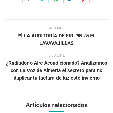
on
on
on
on
on
Facebook
Twitter
WhatsApp
LinkedIn
Pinterest
Navegación
ANTERIOR
entre
🚨 LA AUDITORÍA DE ERI: 🍽️ #5 EL
Publicación
LAVAVAJILLAS
publicaciones
anterior:
SIGUIENTE
¿Radiador o Aire Acondicionado? Analizamos
con La Voz de Almería el secreto para no
Publicación
siguiente:
duplicar tu factura de luz este invierno
Artículos relacionados