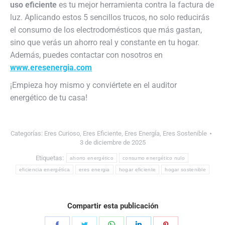
uso eficiente
es tu mejor herramienta contra la factura de
luz. Aplicando estos 5 sencillos trucos, no solo reducirás
el consumo de los electrodomésticos que más gastan,
sino que verás un ahorro real y constante en tu hogar.
Además, puedes contactar con nosotros en
www.eresenergia.com
¡Empieza hoy mismo y conviértete en el auditor
energético de tu casa!
Categorías:
Eres Curioso
,
Eres Eficiente
,
Eres Energía
,
Eres Sostenible
3 de diciembre de 2025
Etiquetas:
ahorro energético
consumo energético nulo
eficiencia energética
eres energia
hogar eficiente
hogar sostenible
Compartir esta publicación
Share
Share
Share
Share
Share