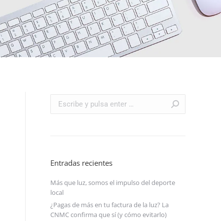
Buscar:
1
Entradas recientes
Más que luz, somos el impulso del deporte
local
¿Pagas de más en tu factura de la luz? La
CNMC confirma que sí (y cómo evitarlo)