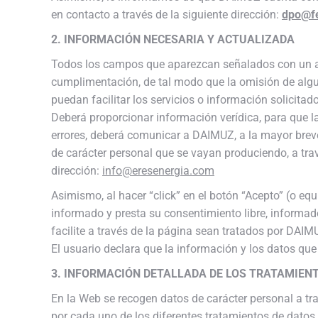
en contacto a través de la siguiente dirección:
dpo@fe
2. INFORMACIÓN NECESARIA Y ACTUALIZADA
Todos los campos que aparezcan señalados con un ast
cumplimentación, de tal modo que la omisión de algun
puedan facilitar los servicios o información solicitad
Deberá proporcionar información verídica, para que l
errores, deberá comunicar a DAIMUZ, a la mayor breve
de carácter personal que se vayan produciendo, a trav
dirección:
info@eresenergia.com
Asimismo, al hacer “click” en el botón “Acepto” (o eq
informado y presta su consentimiento libre, informad
facilite a través de la página sean tratados por DAIM
El usuario declara que la información y los datos que 
3. INFORMACIÓN DETALLADA DE LOS TRATAMIEN
En la Web se recogen datos de carácter personal a tra
por cada uno de los diferentes tratamientos de datos