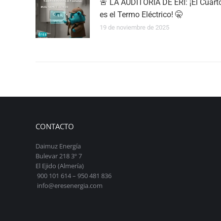
🚨 LA AUDITORÍA DE ERI: ¡El Cuart
es el Termo Eléctrico! 🤫
19 de noviembre de 2025
CONTACTO
Daimuz Energía
Bulevar 218 3º 7
El Ejido (Almería)
900 101 614 – 950 481 836
info@eresenergia.com