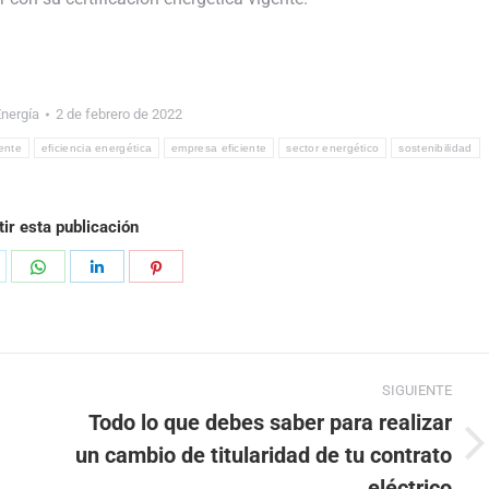
Energía
2 de febrero de 2022
iente
eficiencia energética
empresa eficiente
sector energético
sostenibilidad
ir esta publicación
hare
Share
Share
Share
n
on
on
on
k
witter
WhatsApp
LinkedIn
Pinterest
SIGUIENTE
Todo lo que debes saber para realizar
un cambio de titularidad de tu contrato
Publicación
siguiente:
eléctrico