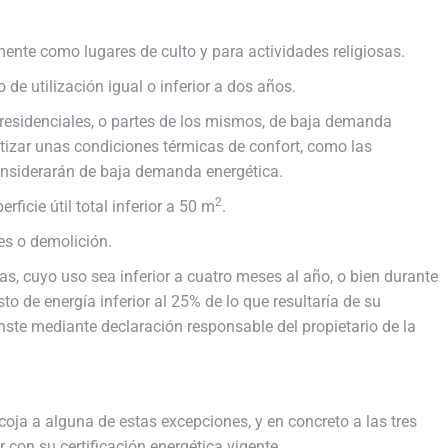
amente como lugares de culto y para actividades religiosas.
de utilización igual o inferior a dos años.
no residenciales, o partes de los mismos, de baja demanda
tizar unas condiciones térmicas de confort, como las
considerarán de baja demanda energética.
2
rficie útil total inferior a 50 m
.
es o demolición.
das, cuyo uso sea inferior a cuatro meses al año, o bien durante
o de energía inferior al 25% de lo que resultaría de su
onste mediante declaración responsable del propietario de la
oja a alguna de estas excepciones, y en concreto a las tres
 con su certificación energética vigente.