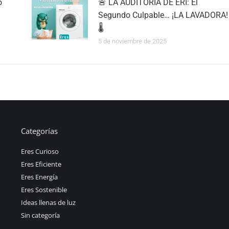
o
🚨 LA AUDITORÍA DE ERI: El
Segundo Culpable… ¡LA LAVADORA!
🌡️
5 de noviembre de 2025
Categorías
Eres Curioso
Eres Eficiente
Eres Energía
Eres Sostenible
Ideas llenas de luz
Sin categoría