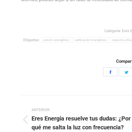
Categoría:
Eres 
Etiquetas:
ahorro energético
calificación energética
comercio efic
Compart
Share
S
on
o
Faceboo
T
Navegación
ANTERIOR
entre
Eres Energía resuelve tus dudas: ¿Por
Publicación
publicaciones
qué me salta la luz con frecuencia?
anterior: