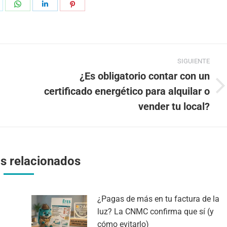
hare
Share
Share
Share
n
on
on
on
k
witter
WhatsApp
LinkedIn
Pinterest
SIGUIENTE
¿Es obligatorio contar con un
certificado energético para alquilar o
Publicación
siguiente:
vender tu local?
os relacionados
¿Pagas de más en tu factura de la
luz? La CNMC confirma que sí (y
cómo evitarlo)