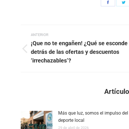
Share
S
on
o
Faceboo
T
Navegación
ANTERIOR
entre
¡Que no te engañen! ¿Qué se esconde
detrás de las ofertas y descuentos
Publicación
publicaciones
anterior:
‘irrechazables’?
Artícul
Más que luz, somos el impulso del
deporte local
29 de abril de 2026