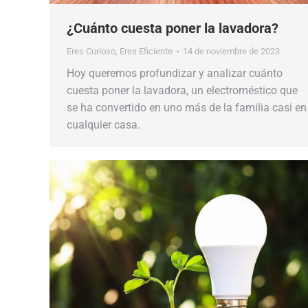
¿Cuánto cuesta poner la lavadora?
Eres Curioso
,
Eres Eficiente
14 de noviembre de 2023
Hoy queremos profundizar y analizar cuánto
cuesta poner la lavadora, un electroméstico que
se ha convertido en uno más de la familia casi en
cualquier casa.