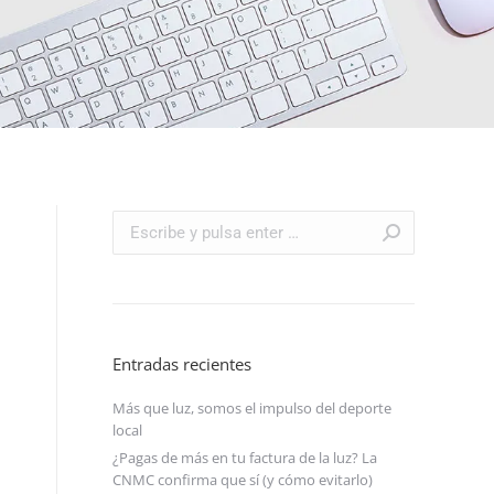
Buscar:
Entradas recientes
Más que luz, somos el impulso del deporte
local
¿Pagas de más en tu factura de la luz? La
CNMC confirma que sí (y cómo evitarlo)