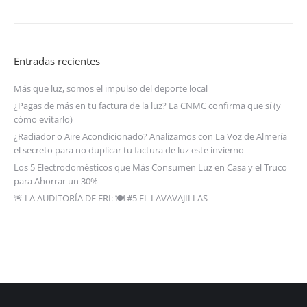
Entradas recientes
Más que luz, somos el impulso del deporte local
¿Pagas de más en tu factura de la luz? La CNMC confirma que sí (y
cómo evitarlo)
¿Radiador o Aire Acondicionado? Analizamos con La Voz de Almería
el secreto para no duplicar tu factura de luz este invierno
Los 5 Electrodomésticos que Más Consumen Luz en Casa y el Truco
para Ahorrar un 30%
🚨 LA AUDITORÍA DE ERI: 🍽️ #5 EL LAVAVAJILLAS