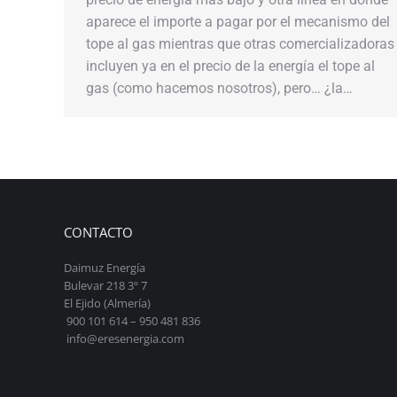
aparece el importe a pagar por el mecanismo del
tope al gas mientras que otras comercializadoras
incluyen ya en el precio de la energía el tope al
gas (como hacemos nosotros), pero… ¿la…
CONTACTO
Daimuz Energía
Bulevar 218 3º 7
El Ejido (Almería)
900 101 614 – 950 481 836
info@eresenergia.com