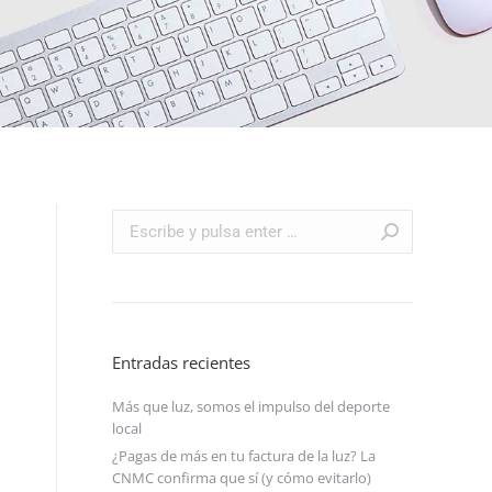
Buscar:
Entradas recientes
Más que luz, somos el impulso del deporte
local
¿Pagas de más en tu factura de la luz? La
CNMC confirma que sí (y cómo evitarlo)