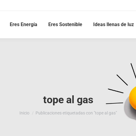
Eres Energía
Eres Sostenible
Ideas llenas de luz
tope al gas
Estás aquí:
Inicio
Publicaciones etiquetadas con "tope al gas"