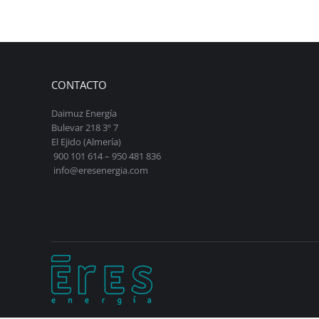
CONTACTO
Daimuz Energía
Bulevar 218 3º 7
El Ejido (Almería)
900 101 614 – 950 481 836
info@eresenergia.com