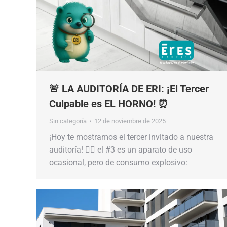
🚨 LA AUDITORÍA DE ERI: ¡El Tercer
Culpable es EL HORNO! ⏰
Sin categoría
12 de noviembre de 2025
¡Hoy te mostramos el tercer invitado a nuestra
auditoría! 🕵️‍♂️ el #3 es un aparato de uso
ocasional, pero de consumo explosivo: