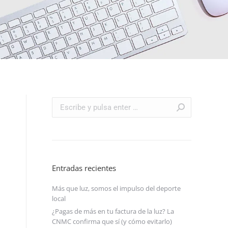
Buscar:
Entradas recientes
Más que luz, somos el impulso del deporte
local
¿Pagas de más en tu factura de la luz? La
CNMC confirma que sí (y cómo evitarlo)