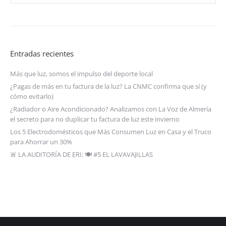
Entradas recientes
Más que luz, somos el impulso del deporte local
¿Pagas de más en tu factura de la luz? La CNMC confirma que sí (y
cómo evitarlo)
¿Radiador o Aire Acondicionado? Analizamos con La Voz de Almería
el secreto para no duplicar tu factura de luz este invierno
Los 5 Electrodomésticos que Más Consumen Luz en Casa y el Truco
para Ahorrar un 30%
🚨 LA AUDITORÍA DE ERI: 🍽️ #5 EL LAVAVAJILLAS