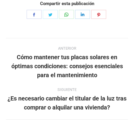
Compartir esta publicación
Share
Share
Share
Share
Share
on
on
on
on
on
Facebook
Twitter
WhatsApp
LinkedIn
Pinterest
Navegación
ANTERIOR
entre
Cómo mantener tus placas solares en
óptimas condiciones: consejos esenciales
Publicación
publicaciones
anterior:
para el mantenimiento
SIGUIENTE
¿Es necesario cambiar el titular de la luz tras
Publicación
comprar o alquilar una vivienda?
siguiente: