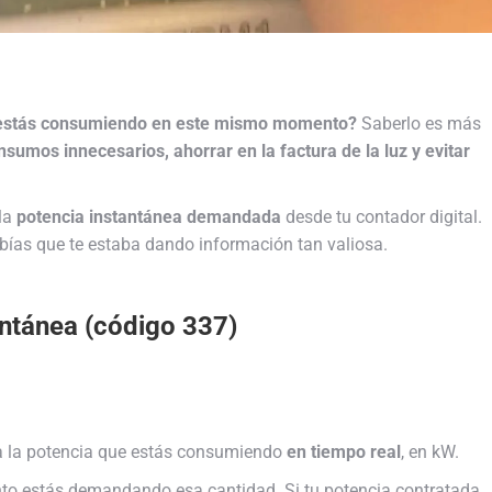
d estás consumiendo en este mismo momento?
Saberlo es más
nsumos innecesarios, ahorrar en la factura de la luz y evitar
 la
potencia instantánea demandada
desde tu contador digital.
bías que te estaba dando información tan valiosa.
antánea (código 337)
tra la potencia que estás consumiendo
en tiempo real
, en kW.
to estás demandando esa cantidad. Si tu potencia contratada