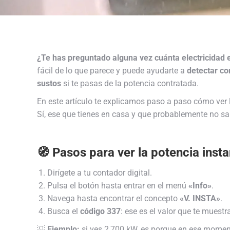
¿Te has preguntado alguna vez cuánta electricida
fácil de lo que parece y puede ayudarte a
detectar co
sustos
si te pasas de la potencia contratada.
En este artículo te explicamos paso a paso cómo ver
Sí, ese que tienes en casa y que probablemente no sa
🧭 Pasos para ver la potencia inst
Dirígete a tu contador digital.
Pulsa el botón hasta entrar en el menú
«Info»
.
Navega hasta encontrar el concepto
«V. INSTA»
.
Busca el
código 337
: ese es el valor que te mues
💡
Ejemplo:
si ves 2,700 kW, es porque en ese momen