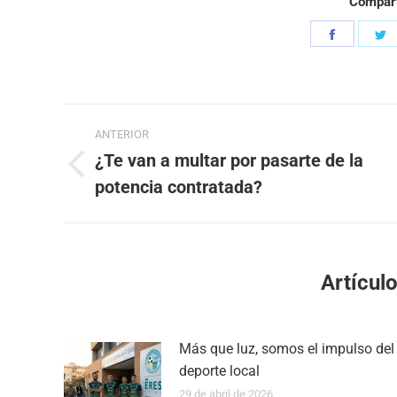
Compart
Share
S
on
o
Faceboo
T
Navegación
ANTERIOR
entre
¿Te van a multar por pasarte de la
Publicación
potencia contratada?
publicaciones
anterior:
Artícul
Más que luz, somos el impulso del
deporte local
29 de abril de 2026