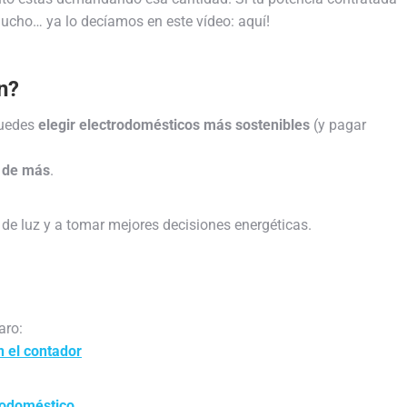
mucho… ya lo decíamos en este vídeo: aquí!
n?
puedes
elegir electrodomésticos más sostenibles
(y pagar
o de más
.
e luz y a tomar mejores decisiones energéticas.
aro:
n el contador
rodoméstico