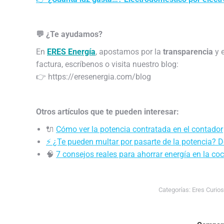
💬 ¿Te ayudamos?
En
ERES Energía
, apostamos por la
transparencia
y 
factura, escríbenos o visita nuestro blog:
👉 https://eresenergia.com/blog
Otros artículos que te pueden interesar:
🔌
Cómo ver la potencia contratada en el contador
⚡ ¿Te pueden multar por pasarte de la potencia?
🧠
7 consejos reales para ahorrar energía en la co
Categorías:
Eres Curio