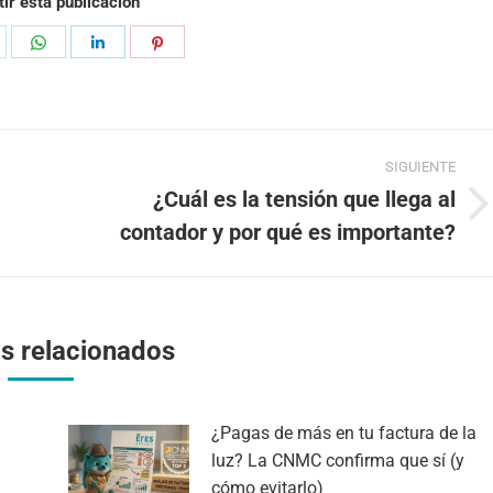
ir esta publicación
hare
Share
Share
Share
n
on
on
on
k
witter
WhatsApp
LinkedIn
Pinterest
SIGUIENTE
¿Cuál es la tensión que llega al
Publicación
contador y por qué es importante?
siguiente:
os relacionados
¿Pagas de más en tu factura de la
luz? La CNMC confirma que sí (y
cómo evitarlo)