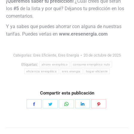
¡Queremos saber tu predicción!
¿Cuál crees que serán
los
#5
de la lista y por qué? Déjanos tu predicción en los
comentarios.
Y ya sabes que puedes ahorrar con alguna de nuestras
tarifas. Puedes verlas en
www.eresenergia.com
Categorías:
Eres Eficiente
,
Eres Energía
20 de octubre de 2025
Etiquetas:
ahorro energético
consumo energético nulo
eficiencia energética
eres energia
hogar eficiente
Compartir esta publicación
Share
Share
Share
Share
Share
on
on
on
on
on
Facebook
Twitter
WhatsApp
LinkedIn
Pinterest
Navegación