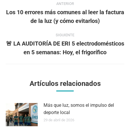
ANTERIOR
entre
Los 10 errores más comunes al leer la factura
Publicación
de la luz (y cómo evitarlos)
publicaciones
anterior:
SIGUIENTE
🚨 LA AUDITORÍA DE ERI 5 electrodomésticos
Publicación
en 5 semanas: Hoy, el frigorífico
siguiente:
Artículos relacionados
Más que luz, somos el impulso del
deporte local
29 de abril de 2026