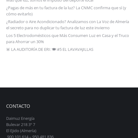
¿Pagas de más en tu factura de la luz? La CNMC confirma que sí (y
cómo evitarlo)
¿Radiador o Aire Acondicionado? Analizamos con La Voz de Almería
el secreto para no duplicar tu factura de luz este invierno
Los 5 Electrodomésticos que Más Consumen Luz en Casa y el Truco
para Ahorrar un 30%
🚨 LA AUDITORÍA DE ERI: 🍽️ #5 EL LAVAVAJILLAS
CONTACTO
Daimuz Energía
Bulevar 218 3º 7
El Ejido (Almería)
900 101 614 – 950 481 836