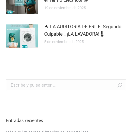
el Termo Eléctrico! 🤫
19 de noviembre de 2025
🚨 LA AUDITORÍA DE ERI: El Segundo
Culpable… ¡LA LAVADORA! 🌡️
5 de noviembre de 2025
Buscar:
Entradas recientes
Más que luz, somos el impulso del deporte local