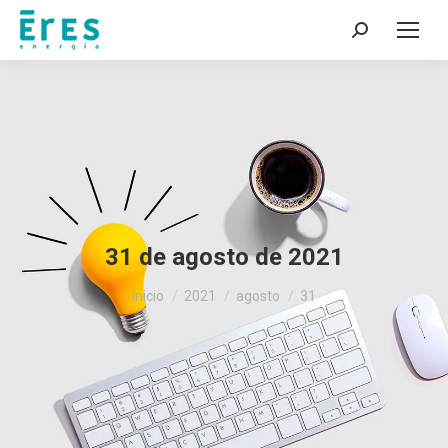
Buscar:
31 de agosto de 2021
Estás aquí:
Inicio
2021
agosto
31