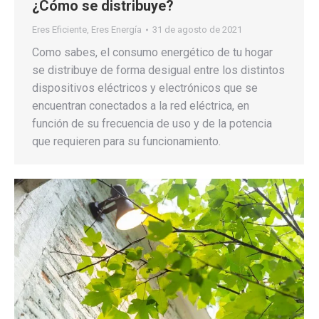
¿Cómo se distribuye?
Eres Eficiente
,
Eres Energía
31 de agosto de 2021
Como sabes, el consumo energético de tu hogar
se distribuye de forma desigual entre los distintos
dispositivos eléctricos y electrónicos que se
encuentran conectados a la red eléctrica, en
función de su frecuencia de uso y de la potencia
que requieren para su funcionamiento.