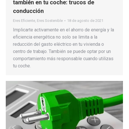
también en tu coche: trucos de
conducción
Eres Eficiente
,
Eres Sostenible
18 de agosto de 2021
Implicarte activamente en el ahorro de energía y la
eficiencia energética no solo se limita a la
reducción del gasto eléctrico en tu vivienda o
centro de trabajo. También se puede optar por un
comportamiento más responsable cuando utilizas
tu coche.