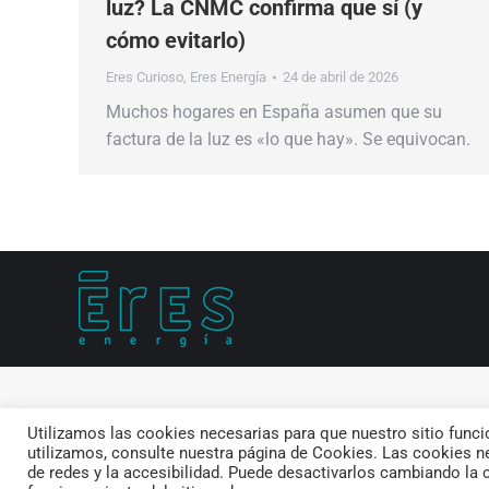
luz? La CNMC confirma que sí (y
cómo evitarlo)
Eres Curioso
,
Eres Energía
24 de abril de 2026
Muchos hogares en España asumen que su
factura de la luz es «lo que hay». Se equivocan.
Utilizamos las cookies necesarias para que nuestro sitio func
utilizamos, consulte nuestra página de Cookies. Las cookies ne
de redes y la accesibilidad. Puede desactivarlos cambiando la 